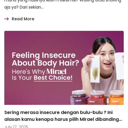
aja ya? Dari sekian…
Read More
Sering merasa insecure dengan bulu-bulu ? Ini
alasan kamu kenapa harus pilih Mirael dibanding
produk lain
July 17, 2025