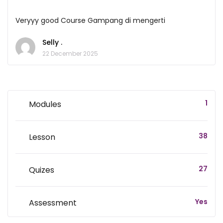
Veryyy good Course Gampang di mengerti
Selly .
22 December 2025
1
Modules
38
Lesson
27
Quizes
Yes
Assessment