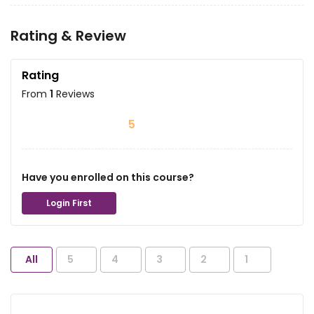
Rating & Review
Rating
From
1
Reviews
5
Have you enrolled on this course?
Login First
All
5
4
3
2
1